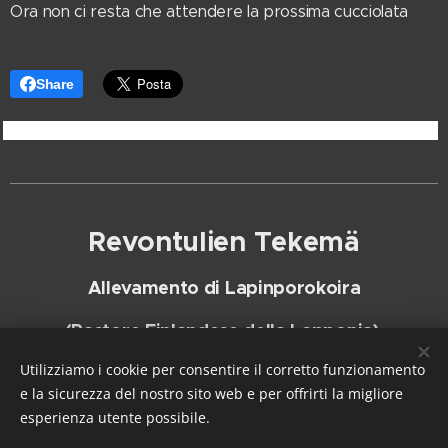
Ora non ci resta che attendere la prossima cucciolata ♥️
Share
Revontulien Tekemä
Allevamento di Lapinporokoira
(Pastore Finlandese della Lapponia)
Utilizziamo i cookie per consentire il corretto funzionamento
Tel.
:
+39 3515932223
e la sicurezza del nostro sito web e per offrirti la migliore
esperienza utente possibile.
Creato con
Webnode
Cookies