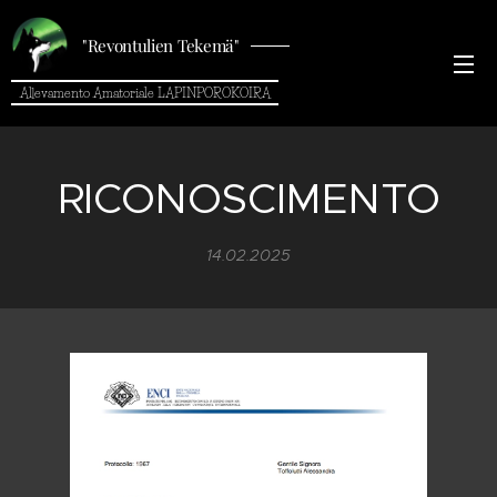
"Revontulien Tekemä"
Allevamento Amatoriale LAPINPOROKOIRA
RICONOSCIMENTO
14.02.2025