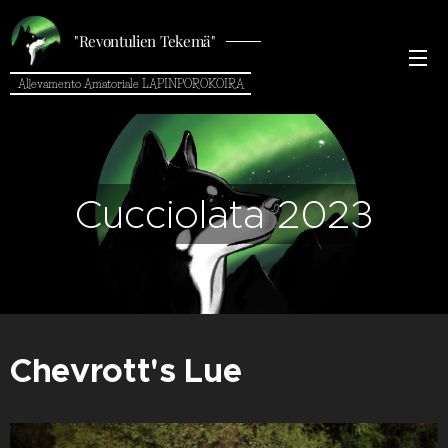
"Revontulien Tekemä"
Allevamento Amatoriale LAPINPOROKOIRA
Cucciolata 2023
Chevrott's Lue