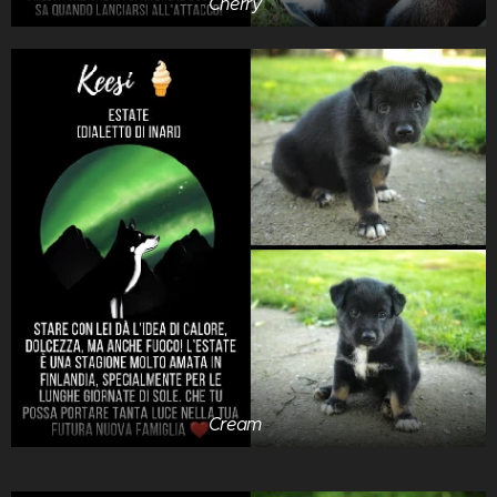
Cherry 🍒
Cream 🍦