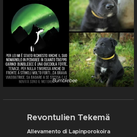
Bumblebee 🐝
Revontulien Tekemä
Allevamento di Lapinporokoira